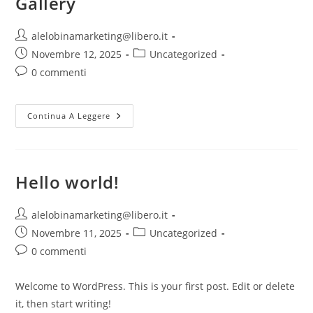
Gallery
Autore
alelobinamarketing@libero.it
dell'articolo:
Articolo
Categoria
Novembre 12, 2025
Uncategorized
pubblicato:
dell'articolo:
Commenti
0 commenti
dell'articolo:
Gallery
Continua A Leggere
Hello world!
Autore
alelobinamarketing@libero.it
dell'articolo:
Articolo
Categoria
Novembre 11, 2025
Uncategorized
pubblicato:
dell'articolo:
Commenti
0 commenti
dell'articolo:
Welcome to WordPress. This is your first post. Edit or delete
it, then start writing!